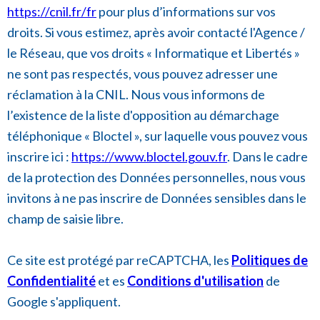
s
https://cnil.fr/fr
pour plus d’informations sur vos
droits. Si vous estimez, après avoir contacté l'Agence /
le Réseau, que vos droits « Informatique et Libertés »
ne sont pas respectés, vous pouvez adresser une
réclamation à la CNIL. Nous vous informons de
l’existence de la liste d'opposition au démarchage
téléphonique « Bloctel », sur laquelle vous pouvez vous
inscrire ici :
https://www.bloctel.gouv.fr
. Dans le cadre
de la protection des Données personnelles, nous vous
invitons à ne pas inscrire de Données sensibles dans le
champ de saisie libre.
Ce site est protégé par reCAPTCHA, les
Politiques de
Confidentialité
et es
Conditions d'utilisation
de
Google s'appliquent.