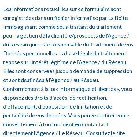
é
v
Les informations recueillies sur ce formulaire sont
e
o
enregistrées dans un fichier informatisé par La Boite
s
s
Immo agissant comme Sous-traitant du traitement
c
pour la gestion de la clientèle/prospects de l'Agence /
o
du Réseau qui reste Responsable du Traitement de vos
o
Données personnelles. La base légale du traitement
r
repose sur l'intérêt légitime de l'Agence / du Réseau.
Elles sont conservées jusqu'à demande de suppression
d
et sont destinées à l'Agence / au Réseau.
o
Conformément à la loi « informatique et libertés », vous
n
disposez des droits d’accès, de rectification,
n
d’effacement, d’opposition, de limitation et de
portabilité de vos données. Vous pouvez retirer votre
é
consentement à tout moment en contactant
e
directement l’Agence / Le Réseau. Consultez le site