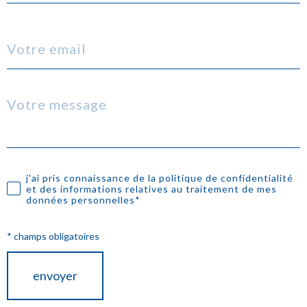
e
z
TRAD_PAMPERO_adresseemail
v
o
s
Message
R
c
*
e
o
n
o
s
r
j'ai pris connaissance de la politique de confidentialité
Validation
e
et des informations relatives au traitement de mes
données personnelles*
d
i
g
o
* champs obligatoires
n
n
e
envoyer
n
z